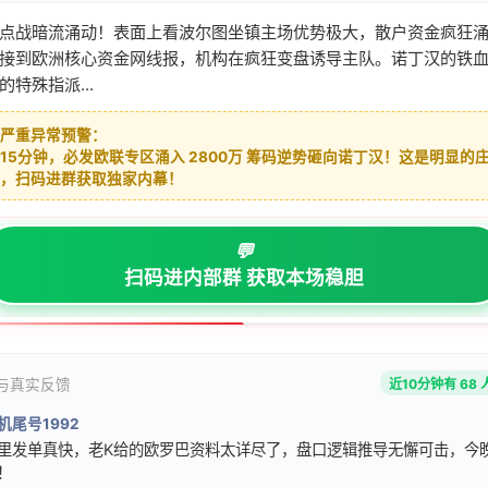
点战暗流涌动！表面上看波尔图坐镇主场优势极大，散户资金疯狂
接到欧洲核心资金网线报，机构在疯狂变盘诱导主队。诺丁汉的铁
的特殊指派...
严重异常预警：
15分钟，必发欧联专区涌入 2800万 筹码逆势砸向诺丁汉！这是明显的
，扫码进群获取独家内幕！
限时免费公开
💬
方向：直接打穿盘口，单博客胜！
扫码进内部群 获取本场稳胆
群满200人自动关闭入群通道
仅剩
11
个名
与真实反馈
近10分钟有 68
机尾号1992
里发单真快，老K给的欧罗巴资料太详尽了，盘口逻辑推导无懈可击，今
！