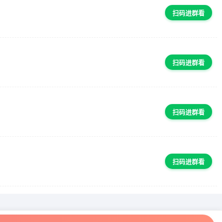
扫码进群看
扫码进群看
扫码进群看
扫码进群看