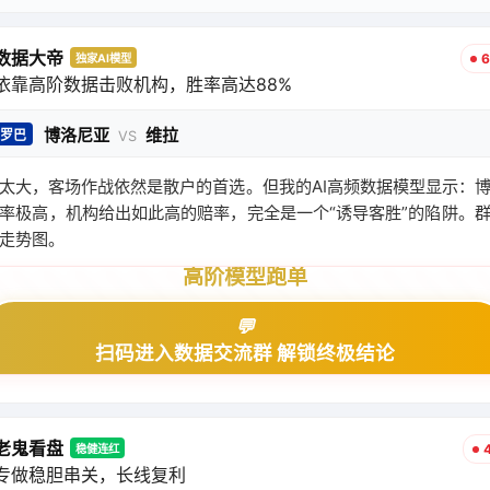
数据大帝
6
独家AI模型
依靠高阶数据击败机构，胜率高达88%
博洛尼亚
维拉
欧罗巴
VS
太大，客场作战依然是散户的首选。但我的AI高频数据模型显示：
率极高，机构给出如此高的赔率，完全是一个“诱导客胜”的陷阱。
走势图。
高阶模型跑单
方向：博洛尼亚主场不败！单博平局！
💬
扫码进入数据交流群 解锁终极结论
老鬼看盘
稳健连红
专做稳胆串关，长线复利