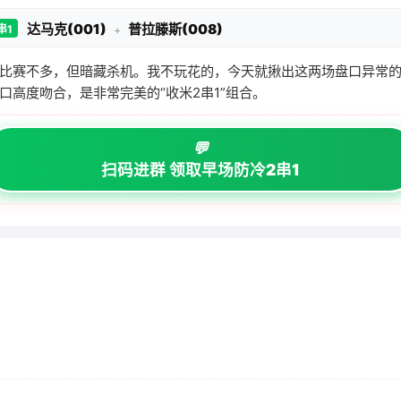
达马克(001)
普拉滕斯(008)
串1
+
比赛不多，但暗藏杀机。我不玩花的，今天就揪出这两场盘口异常
口高度吻合，是非常完美的“收米2串1”组合。
💬
案：001受让胜 + 008受让胜
扫码进群 领取早场防冷2串1