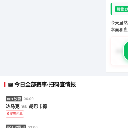
稳健 2
今天虽然
本面和盘
组合方
📅 今日全部赛事·扫码查情报
00:00
001 沙职
达马克
胡巴卡德
VS
🔒 绝密内幕
03:00
003 欧罗巴