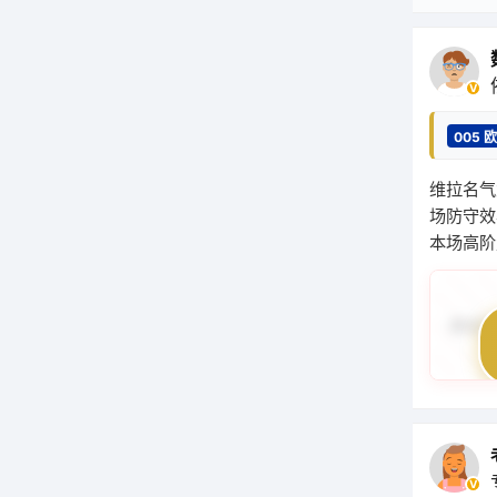
V
005 
维拉名气
场防守效
本场高阶
绝密
V