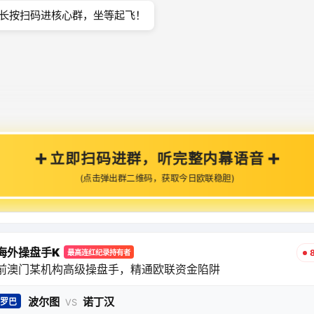
➕ 立即扫码进群，听完整内幕语音 ➕
(点击弹出群二维码，获取今日欧联稳胆)
海外操盘手K
最高连红纪录持有者
前澳门某机构高级操盘手，精通欧联资金陷阱
波尔图
诺丁汉
欧罗巴
VS