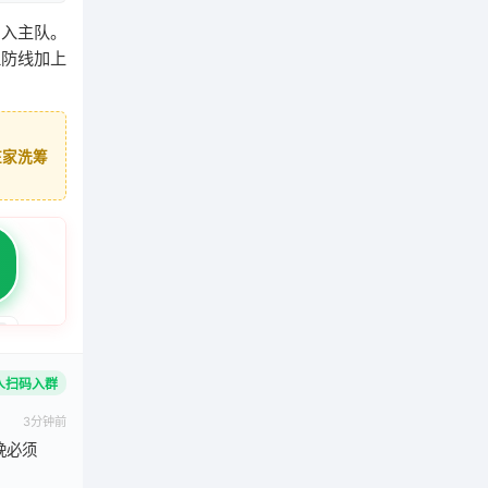
涌入主队。
血防线加上
庄家洗筹
额
 人扫码入群
3分钟前
晚必须