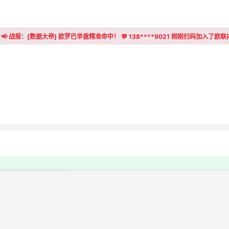
数据大帝] 欧罗巴早盘精准命中！ 💬 138****9021 刚刚扫码加入了欧联内幕群 💬 1
血复活！太爽了！！
长按扫码进核心群，坐等起飞！