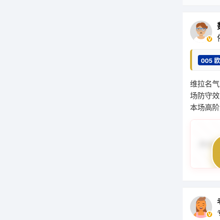
V
005 
维拉名气
场防守效
本场高阶
绝密
V