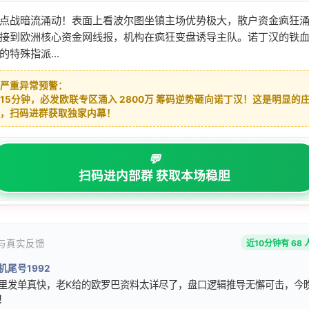
点战暗流涌动！表面上看波尔图坐镇主场优势极大，散户资金疯狂
接到欧洲核心资金网线报，机构在疯狂变盘诱导主队。诺丁汉的铁
的特殊指派...
严重异常预警：
15分钟，必发欧联专区涌入 2800万 筹码逆势砸向诺丁汉！这是明显的
，扫码进群获取独家内幕！
限时免费公开
💬
方向：直接打穿盘口，单博客胜！
扫码进内部群 获取本场稳胆
群满200人自动关闭入群通道
仅剩
12
个名
与真实反馈
近10分钟有 68
机尾号1992
里发单真快，老K给的欧罗巴资料太详尽了，盘口逻辑推导无懈可击，今
！