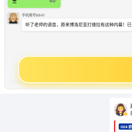
手机尾号8841
听了老师的语音，原来博洛尼亚打维拉有这种内幕！已
海外操盘手K 正在发送欧罗巴内幕
V
004 