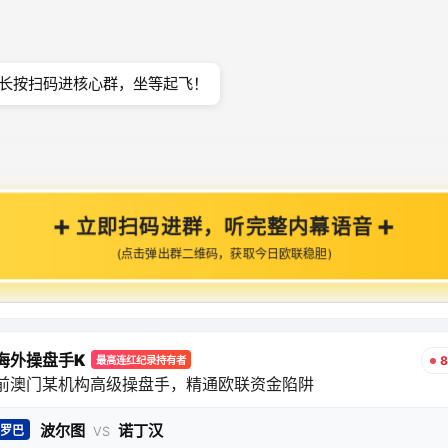
长按扫码进核心群，坐等起飞！
➕ 立即扫码进群，听完整内幕语音 ➕
(点击弹出群二维码，获取今日欧联稳胆)
海外操盘手K
8
最高连红纪录持有者
前澳门某机构高级操盘手，精通欧联资金陷阱
波尔图
诺丁汉
欧罗巴
VS