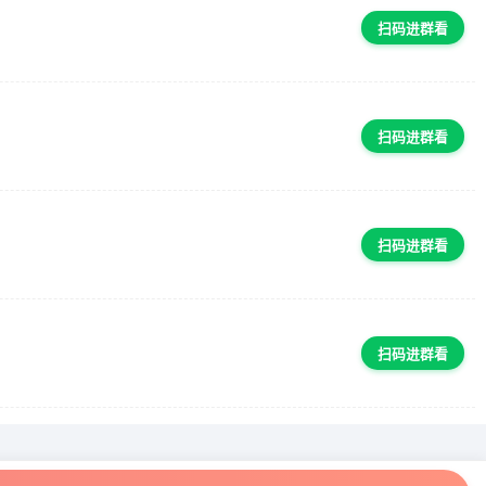
扫码进群看
扫码进群看
扫码进群看
扫码进群看