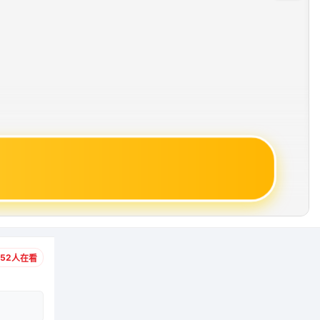
52
人在看