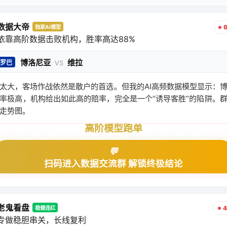
数据大帝
独家AI模型
依靠高阶数据击败机构，胜率高达88%
博洛尼亚
维拉
欧罗巴
VS
太大，客场作战依然是散户的首选。但我的AI高频数据模型显示：
率极高，机构给出如此高的赔率，完全是一个“诱导客胜”的陷阱。
走势图。
高阶模型跑单
方向：博洛尼亚主场不败！单博平局！
💬
扫码进入数据交流群 解锁终极结论
老鬼看盘
4
稳健连红
专做稳胆串关，长线复利