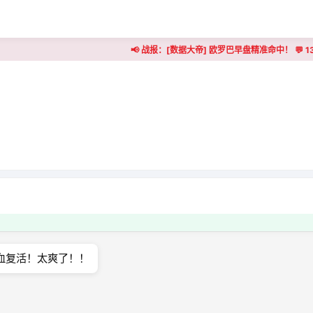
📢 战报：[数据大帝] 欧罗巴早盘精准命中！ 💬 138****90
血复活！太爽了！！