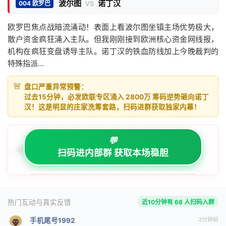
波尔图
诺丁汉
004 欧罗巴
VS
欧罗巴焦点战暗流涌动！表面上看波尔图坐镇主场优势极大，
散户资金疯狂涌入主队。但我刚刚接到欧洲核心资金网线报，
机构在疯狂变盘诱导主队。诺丁汉的铁血防线加上今晚裁判的
特殊指派...
🚨
盘口严重异常预警：
过去15分钟，必发欧联专区涌入 2800万 筹码逆势砸向诺丁
汉！这是明显的庄家洗筹套路，扫码进群获取独家内幕！
限时免费公开
💬
绝密方向：直接打穿盘口，单博客胜！
扫码进内部群 获取本场稳胆
群满200人自动关闭入群通道
仅剩
12
个名额
热门互动与真实反馈
近10分钟有 68 人扫码入群
3分钟前
手机尾号1992