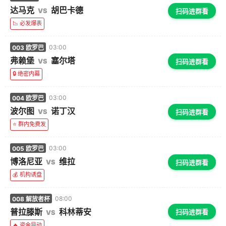
达马克
胡巴卡德
VS
扫码进群看
📉 必发爆表
03:00
003 欧罗巴
弗赖堡
塞尔塔
VS
扫码进群看
🔒 绝密内幕
03:00
004 欧罗巴
波尔图
诺丁汉
VS
扫码进群看
⭐ 群内免费发
03:00
005 欧罗巴
博洛尼亚
维拉
VS
扫码进群看
💰 机构诱盘
08:00
008 解放者杯
普拉滕斯
科林蒂安
扫码进群看
VS
🔥 资金异动