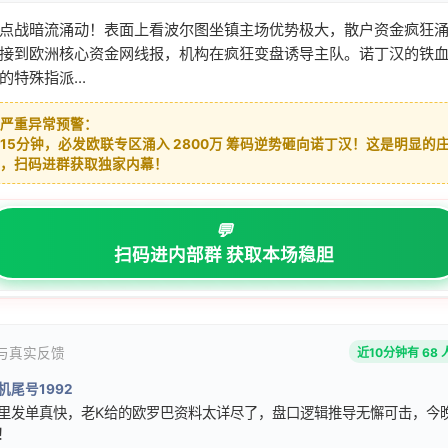
点战暗流涌动！表面上看波尔图坐镇主场优势极大，散户资金疯狂
接到欧洲核心资金网线报，机构在疯狂变盘诱导主队。诺丁汉的铁
的特殊指派...
严重异常预警：
15分钟，必发欧联专区涌入 2800万 筹码逆势砸向诺丁汉！这是明显的
，扫码进群获取独家内幕！
限时免费公开
💬
方向：直接打穿盘口，单博客胜！
扫码进内部群 获取本场稳胆
群满200人自动关闭入群通道
仅剩
12
个名
与真实反馈
近10分钟有 68
机尾号1992
里发单真快，老K给的欧罗巴资料太详尽了，盘口逻辑推导无懈可击，今
！