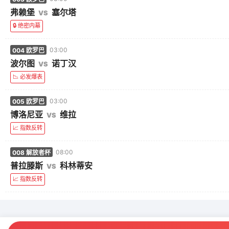
弗赖堡
塞尔塔
VS
🔒 绝密内幕
03:00
004 欧罗巴
波尔图
诺丁汉
VS
📉 必发爆表
03:00
005 欧罗巴
博洛尼亚
维拉
VS
📈 指数反转
08:00
008 解放者杯
普拉滕斯
科林蒂安
VS
📈 指数反转