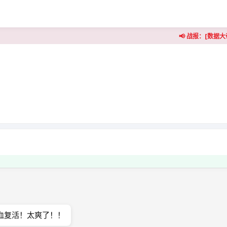
📢 战报：[数据大帝] 欧罗巴早盘
血复活！太爽了！！