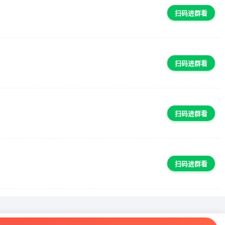
扫码进群看
扫码进群看
扫码进群看
扫码进群看