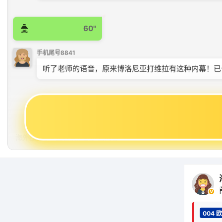
🔊
60"
手机尾号8841
听了老师的语音，原来博洛尼亚打维拉有这种内幕！已
海外操盘手K 正在发送欧罗巴内幕
V
004 