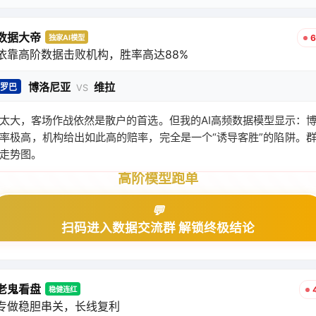
数据大帝
6
独家AI模型
依靠高阶数据击败机构，胜率高达88%
博洛尼亚
维拉
欧罗巴
VS
太大，客场作战依然是散户的首选。但我的AI高频数据模型显示：
率极高，机构给出如此高的赔率，完全是一个“诱导客胜”的陷阱。
走势图。
高阶模型跑单
方向：博洛尼亚主场不败！单博平局！
💬
扫码进入数据交流群 解锁终极结论
老鬼看盘
稳健连红
专做稳胆串关，长线复利