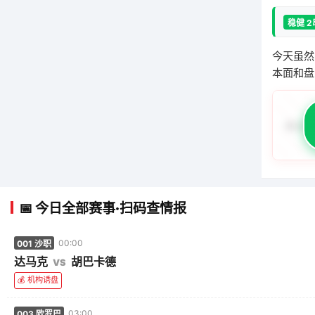
稳健 2
今天虽然
本面和盘
组合方
📅 今日全部赛事·扫码查情报
00:00
001 沙职
达马克
胡巴卡德
VS
💰 机构诱盘
03:00
003 欧罗巴