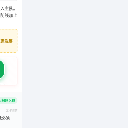
涌入主队。
血防线加上
庄家洗筹
额
 人扫码入群
3分钟前
晚必须