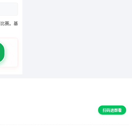
的比赛。基
扫码进群看