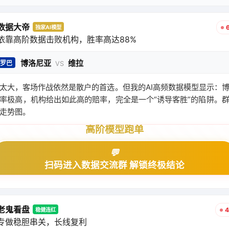
数据大帝
独家AI模型
依靠高阶数据击败机构，胜率高达88%
博洛尼亚
维拉
欧罗巴
VS
太大，客场作战依然是散户的首选。但我的AI高频数据模型显示：
率极高，机构给出如此高的赔率，完全是一个“诱导客胜”的陷阱。
走势图。
高阶模型跑单
方向：博洛尼亚主场不败！单博平局！
💬
扫码进入数据交流群 解锁终极结论
老鬼看盘
4
稳健连红
专做稳胆串关，长线复利