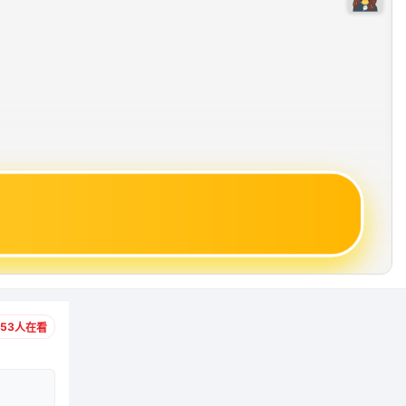
53
人在看