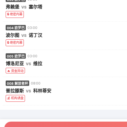
弗赖堡
塞尔塔
VS
🔒 绝密内幕
03:00
004 欧罗巴
波尔图
诺丁汉
VS
🔒 绝密内幕
03:00
005 欧罗巴
博洛尼亚
维拉
VS
🔥 资金异动
08:00
008 解放者杯
普拉滕斯
科林蒂安
VS
💰 机构诱盘