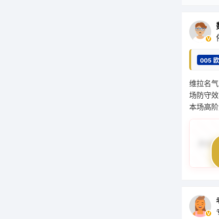
V
005 
维拉名气
场防守效
本场高阶
绝密
V