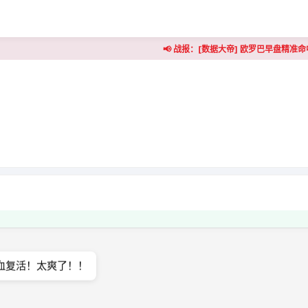
📢 战报：[数据大帝] 欧罗巴早盘精准命中！ 💬 138*
血复活！太爽了！！