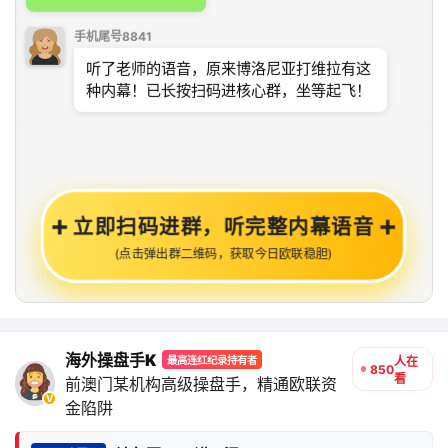
手机尾号8841
听了老师的语音，原来博洛尼亚打维拉有这
种内幕！已长按扫码进核心群，坐等起飞！
➕ 立即扫码进群，听完整内幕语音 ➕
(点击弹出群二维码，获取今日欧联稳胆)
海外操盘手K 正在发送欧罗巴内幕
海外操盘手K
最高连红纪录持有者
人在
850
看
前澳门某机构高级操盘手，精通欧联资
V
金陷阱