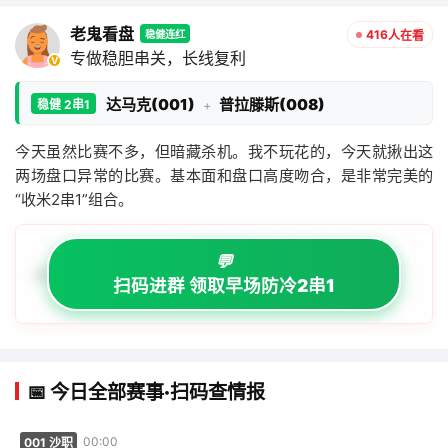
老鬼看盘
416
稳健连红
人在看
专做稳胆串关，长线复利
V
达马克(001)
普拉滕斯(008)
稳健 2串1
+
今天虽然比赛不多，但暗藏杀机。我不玩花的，今天就揪出这
两场盘口异常的比赛。基本面和盘口高度吻合，是非常完美的
“收米2串1”组合。
💬
组合方案：001受让胜 + 008受让胜
扫码进群 领取早场防冷2串1
📅 今日全部赛事·扫码查情报
00:00
001 沙职