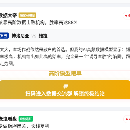
数据大帝
独家AI模型
依靠高阶数据击败机构，胜率高达88%
博洛尼亚
维拉
欧罗巴
VS
太大，客场作战依然是散户的首选。但我的AI高频数据模型显示：
率极高，机构给出如此高的赔率，完全是一个“诱导客胜”的陷阱。
走势图。
高阶模型跑单
方向：博洛尼亚主场不败！单博平局！
💬
扫码进入数据交流群 解锁终极结论
老鬼看盘
稳健连红
专做稳胆串关，长线复利