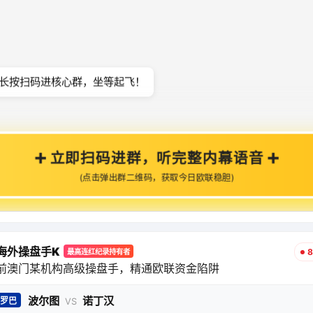
长按扫码进核心群，坐等起飞！
➕ 立即扫码进群，听完整内幕语音 ➕
(点击弹出群二维码，获取今日欧联稳胆)
海外操盘手K
8
最高连红纪录持有者
前澳门某机构高级操盘手，精通欧联资金陷阱
波尔图
诺丁汉
欧罗巴
VS