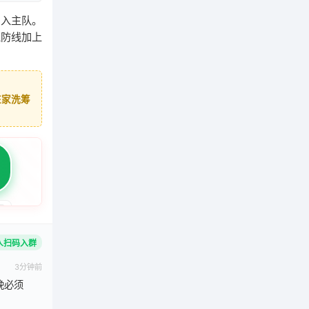
涌入主队。
血防线加上
庄家洗筹
额
 人扫码入群
3分钟前
晚必须