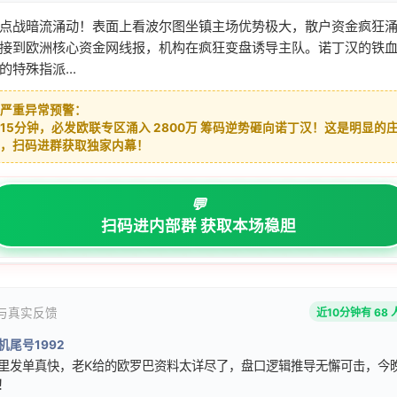
点战暗流涌动！表面上看波尔图坐镇主场优势极大，散户资金疯狂
接到欧洲核心资金网线报，机构在疯狂变盘诱导主队。诺丁汉的铁
的特殊指派...
严重异常预警：
15分钟，必发欧联专区涌入 2800万 筹码逆势砸向诺丁汉！这是明显的
，扫码进群获取独家内幕！
限时免费公开
💬
方向：直接打穿盘口，单博客胜！
扫码进内部群 获取本场稳胆
群满200人自动关闭入群通道
仅剩
12
个名
与真实反馈
近10分钟有 68
机尾号1992
里发单真快，老K给的欧罗巴资料太详尽了，盘口逻辑推导无懈可击，今
！