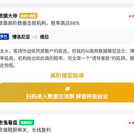
数据大帝
独家AI模型
依靠高阶数据击败机构，胜率高达88%
博洛尼亚
维拉
欧罗巴
VS
太大，客场作战依然是散户的首选。但我的AI高频数据模型显示：
率极高，机构给出如此高的赔率，完全是一个“诱导客胜”的陷阱。
走势图。
高阶模型跑单
方向：博洛尼亚主场不败！单博平局！
💬
扫码进入数据交流群 解锁终极结论
老鬼看盘
稳健连红
专做稳胆串关，长线复利