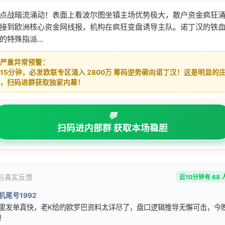
点战暗流涌动！表面上看波尔图坐镇主场优势极大，散户资金疯狂
接到欧洲核心资金网线报，机构在疯狂变盘诱导主队。诺丁汉的铁
的特殊指派...
严重异常预警：
15分钟，必发欧联专区涌入 2800万 筹码逆势砸向诺丁汉！这是明显的
，扫码进群获取独家内幕！
限时免费公开
💬
方向：直接打穿盘口，单博客胜！
扫码进内部群 获取本场稳胆
群满200人自动关闭入群通道
仅剩
12
个名
与真实反馈
近10分钟有 68
机尾号1992
里发单真快，老K给的欧罗巴资料太详尽了，盘口逻辑推导无懈可击，今
！