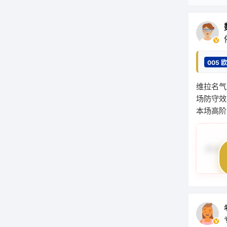
V
005 
维拉名气
场防守效
本场高阶
绝密
V