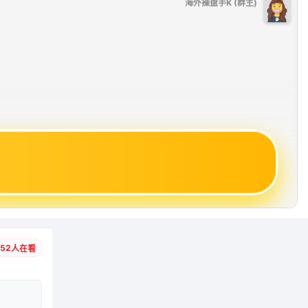
55
人在看